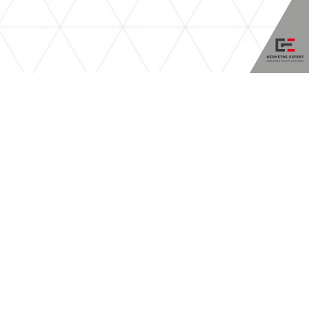
BIA.Géo
Géomètres-Experts et Bureau d'Études
BIA.Géo est une société née en 2012 de la fusion du
bureau d'études BIA (Bureau Informatique
Aménagement) avec la SCP REEB & MENARD, société
de Géomètres-Experts, fruits de l'association de nos
prédécesseurs, Jacques REEB et Philippe MENARD en
1989.
Depuis 2018, BIA.Géo est dirigée par deux Géomètres-
Experts associés, Flore PRUM et Adrien BOURDEAU,
diplômés de l'École Supérieure des Géomètres et